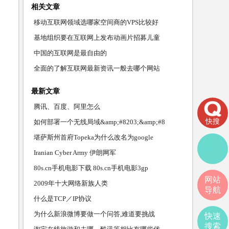
相关文章
移动互联网领域选哪家空间商的VPS比较好
基地组织要在互联网上发布动画片招募儿童
中国的互联网是最自由的
全面的了解互联网最新资讯一般去哪个网站
最新文章
腾讯、百度、阿里怎么
快搜
如何部署一个无线局域&amp;#8203;&amp;#8
堪萨斯州首府Topeka为什么改名为google
Iranian Cyber Army 伊朗网军
80s.cn手机电影下载 80s.cn手机电影3gp
网站
2009年十大网络新族人类
导航
什么是TCP／IP协议
为什么新浪微博要做一个问答,难道要挑战
快速
搜索