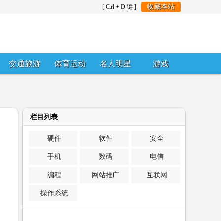
收藏本站
[ Ctrl + D 键 ]
交通旅游
体育运动
名人明星
游戏
栏目列表
硬件
软件
安全
手机
数码
电信
编程
网站推广
互联网
操作系统