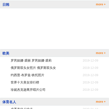
日韩
more +
欧美
more +
罗芮妲娜·裘丽 罗芮妲娜·裘莉
2019-12-09
俄罗斯双头女照片 俄罗斯双头女
2019-12-09
约西普·布罗兹·铁托照片
2019-12-09
世界十大美女排行榜
2019-12-09
珍妮杰克逊离开唱片公司
2019-12-09
惠特妮·休斯顿在音乐界的影响
2019-12-09
体育名人
more +
惠特尼·休斯顿的死亡原因
2019-12-09