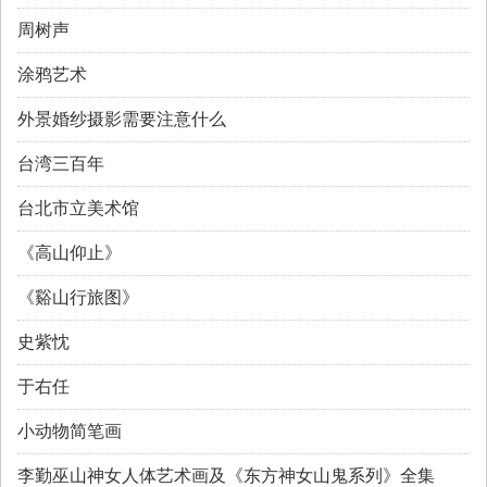
周树声
涂鸦艺术
外景婚纱摄影需要注意什么
台湾三百年
台北市立美术馆
《高山仰止》
《谿山行旅图》
史紫忱
于右任
小动物简笔画
李勤巫山神女人体艺术画及《东方神女山鬼系列》全集