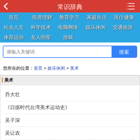
常识辞典
首页
投资理财
教育学习
家庭生活
医疗健康
社会人文
科学技术
电脑网络
娱乐休闲
交通旅游
体育运动
名人明星
游戏
您所在的位置：
首页
>
娱乐休闲
>
美术
美术
乔大壮
《日据时代台湾美术运动史》
吴子深
吴让农