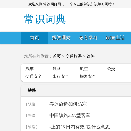
欢迎来到 常识词典网 ， 一个专业的常识知识学习网站！
常识词典
首页
投资理财
教育学习
家庭生活
您所在的位置：
首页
>
交通旅游
>
铁路
汽车
铁路
航空
公交
交通安全
出行安全
旅游安全
铁路
春运旅途如何防寒
[ 铁路 ]
中国铁路22A型客车
[ 铁路 ]
-上的“X日内有效”是什么意思
[ 铁路 ]