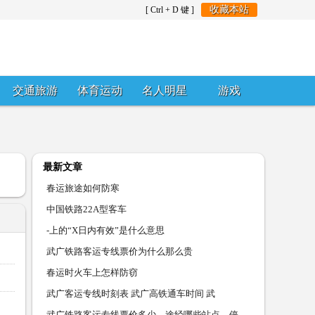
收藏本站
[ Ctrl + D 键 ]
交通旅游
体育运动
名人明星
游戏
最新文章
春运旅途如何防寒
中国铁路22A型客车
-上的“X日内有效”是什么意思
武广铁路客运专线票价为什么那么贵
春运时火车上怎样防窃
武广客运专线时刻表 武广高铁通车时间 武
武广铁路客运专线票价多少，途经哪些站点，停