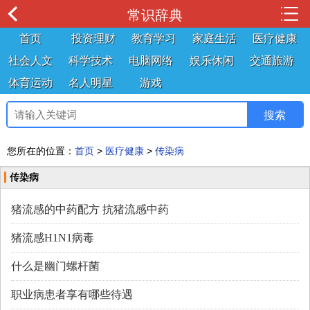
常识辞典
首页
投资理财
教育学习
家庭生活
医疗健康
社会人文
科学技术
电脑网络
娱乐休闲
交通旅游
体育运动
名人明星
游戏
您所在的位置：
首页
>
医疗健康
>
传染病
传染病
猪流感的中药配方 抗猪流感中药
猪流感H1N1病毒
什么是幽门螺杆菌
职业病患者享有哪些待遇