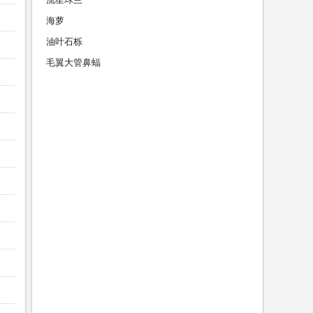
海萝
油叶石栎
毛翼大管鼻蝠