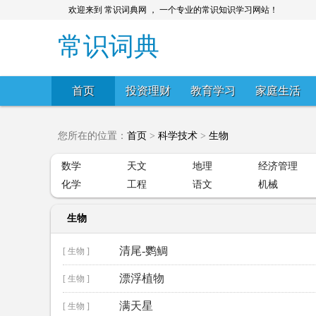
欢迎来到 常识词典网 ， 一个专业的常识知识学习网站！
常识词典
首页
投资理财
教育学习
家庭生活
您所在的位置：
首页
>
科学技术
>
生物
数学
天文
地理
经济管理
化学
工程
语文
机械
生物
清尾-鹦鲷
[ 生物 ]
漂浮植物
[ 生物 ]
满天星
[ 生物 ]