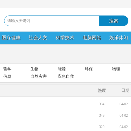
医疗健康
社会人文
科学技术
电脑网络
娱乐休闲
哲学
生物
能源
环保
物理
信息
自然灾害
应急自救
热度
日期
334
04-02
349
04-02
320
04-02