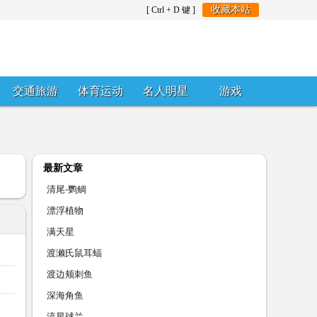
收藏本站
[ Ctrl + D 键 ]
交通旅游
体育运动
名人明星
游戏
最新文章
清尾-鹦鲷
漂浮植物
满天星
渡濑氏鼠耳蝠
渡边颊刺鱼
深海角鱼
流星球兰