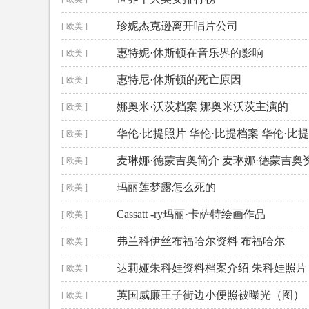
珍妮杰克逊离开唱片公司
[ 欧美 ]
惠特妮·休斯顿在音乐界的影响
[ 欧美 ]
惠特尼·休斯顿的死亡原因
[ 欧美 ]
娜奥米·沃茨档案 娜奥米沃茨主演的
[ 欧美 ]
华伦·比提照片 华伦·比提档案 华伦·比
[ 欧美 ]
麦琳娜·德蒙吉奥简介 麦琳娜·德蒙吉奥
[ 欧美 ]
玛丽莲梦露怎么死的
[ 欧美 ]
Cassatt -ry玛丽·卡萨特绘画作品
[ 欧美 ]
弗兰科伊丝布福哈尔资料 布福哈尔
[ 欧美 ]
达莉娅朱科娃资料档案介绍 朱科娃照片
[ 欧美 ]
英国威廉王子街边小便照被曝光（图）
[ 欧美 ]