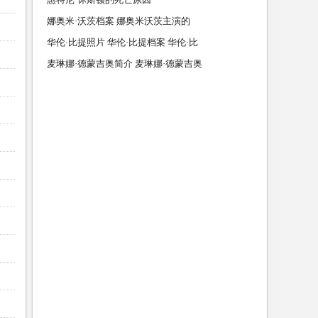
娜奥米·沃茨档案 娜奥米沃茨主演的
华伦·比提照片 华伦·比提档案 华伦·比
麦琳娜·德蒙吉奥简介 麦琳娜·德蒙吉奥