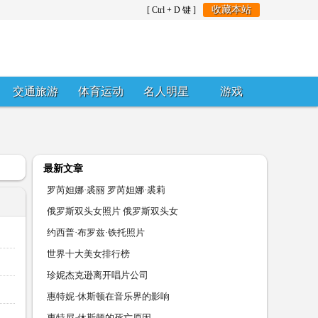
收藏本站
[ Ctrl + D 键 ]
交通旅游
体育运动
名人明星
游戏
最新文章
罗芮妲娜·裘丽 罗芮妲娜·裘莉
俄罗斯双头女照片 俄罗斯双头女
约西普·布罗兹·铁托照片
世界十大美女排行榜
珍妮杰克逊离开唱片公司
惠特妮·休斯顿在音乐界的影响
惠特尼·休斯顿的死亡原因