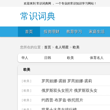
欢迎来到 常识词典网 ， 一个专业的常识知识学习网站！
常识词典
首页
投资理财
教育学习
家庭生活
您所在的位置：
首页
>
名人明星
>
欧美
华人
日韩
欧美
体育名人
欧美
罗芮妲娜·裘丽 罗芮妲娜·裘莉
[ 欧美 ]
俄罗斯双头女照片 俄罗斯双头女
[ 欧美 ]
约西普·布罗兹·铁托照片
[ 欧美 ]
世界十大美女排行榜
[ 欧美 ]