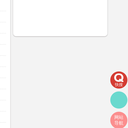
快搜
网站
导航