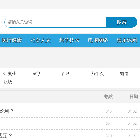
医疗健康
社会人文
科学技术
电脑网络
娱乐休闲
研究生
留学
百科
为什么
知道
职场
热度
日期
盈利？
343
04-02
334
04-02
规定？
326
04-02