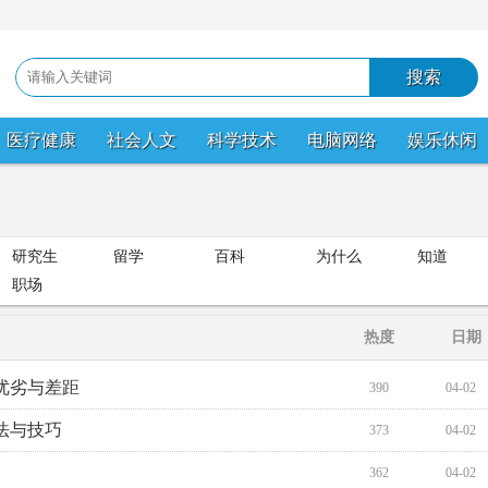
医疗健康
社会人文
科学技术
电脑网络
娱乐休闲
研究生
留学
百科
为什么
知道
职场
热度
日期
优劣与差距
390
04-02
法与技巧
373
04-02
362
04-02