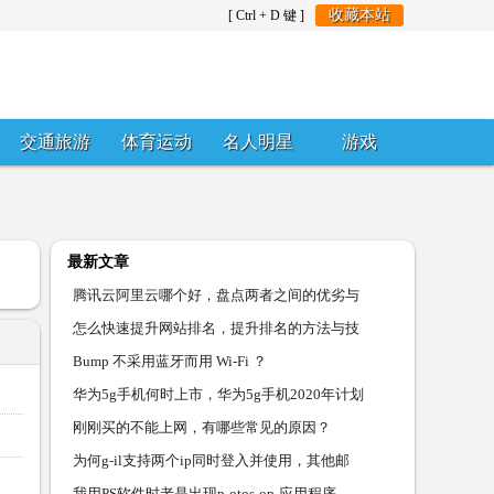
收藏本站
[ Ctrl + D 键 ]
交通旅游
体育运动
名人明星
游戏
最新文章
腾讯云阿里云哪个好，盘点两者之间的优劣与
怎么快速提升网站排名，提升排名的方法与技
Bump 不采用蓝牙而用 Wi-Fi ？
华为5g手机何时上市，华为5g手机2020年计划
刚刚买的不能上网，有哪些常见的原因？
为何g-il支持两个ip同时登入并使用，其他邮
我用PS软件时老是出现p-otos-op-应用程序