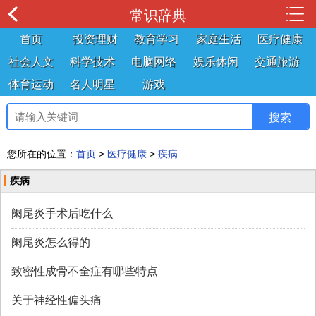
常识辞典
首页
投资理财
教育学习
家庭生活
医疗健康
社会人文
科学技术
电脑网络
娱乐休闲
交通旅游
体育运动
名人明星
游戏
您所在的位置：
首页
>
医疗健康
>
疾病
疾病
阑尾炎手术后吃什么
阑尾炎怎么得的
致密性成骨不全症有哪些特点
关于神经性偏头痛