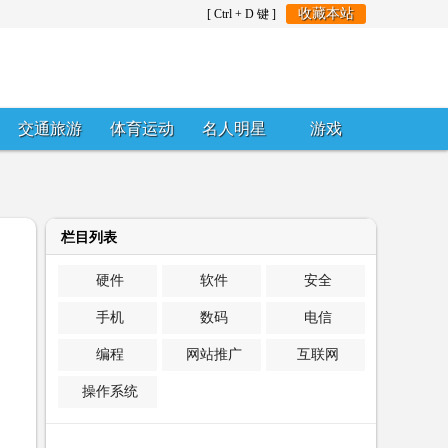
收藏本站
[ Ctrl + D 键 ]
交通旅游
体育运动
名人明星
游戏
栏目列表
硬件
软件
安全
手机
数码
电信
编程
网站推广
互联网
操作系统