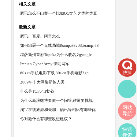
相关文章
腾讯怎么不山寨一个比如QQ文艺之类的类豆
最新文章
腾讯、百度、阿里怎么
如何部署一个无线局域&amp;#8203;&amp;#8
堪萨斯州首府Topeka为什么改名为google
Iranian Cyber Army 伊朗网军
快搜
80s.cn手机电影下载 80s.cn手机电影3gp
2009年十大网络新族人类
什么是TCP／IP协议
为什么新浪微博要做一个问答,难道要挑战
网站
淘宝在线旅游和去哪、酷讯等相比有哪些优
导航
你对微什么有哪些改进建议？
快速
搜索