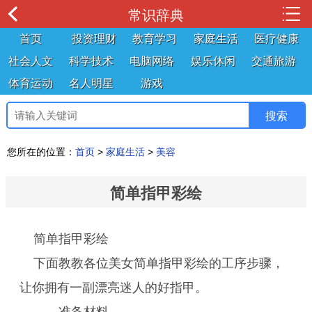
常识辞典
首页
投资理财
教育学习
家庭生活
医疗健康
社会人文
科学技术
电脑网络
娱乐休闲
交通旅游
体育运动
名人明星
游戏
您所在的位置：
首页
>
家庭生活
>
美容
简单指甲彩绘
简单指甲彩绘
下面教教各位美女简单指甲彩绘的工序步骤，
让你拥有一副漂亮迷人的好指甲。