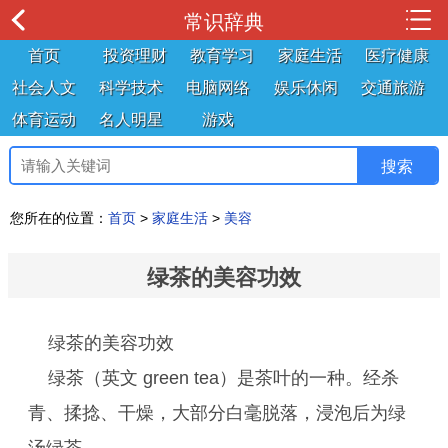
常识辞典
首页
投资理财
教育学习
家庭生活
医疗健康
社会人文
科学技术
电脑网络
娱乐休闲
交通旅游
体育运动
名人明星
游戏
您所在的位置：
首页
>
家庭生活
>
美容
绿茶的美容功效
绿茶的美容功效
绿茶（英文 green tea）是茶叶的一种。经杀
青、揉捻、干燥，大部分白毫脱落，浸泡后为绿