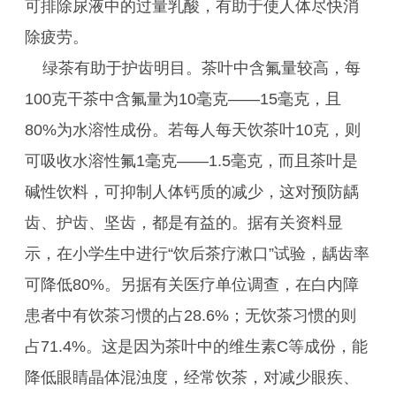
可排除尿液中的过量乳酸，有助于使人体尽快消
除疲劳。
绿茶有助于护齿明目。茶叶中含氟量较高，每
100克干茶中含氟量为10毫克——15毫克，且
80%为水溶性成份。若每人每天饮茶叶10克，则
可吸收水溶性氟1毫克——1.5毫克，而且茶叶是
碱性饮料，可抑制人体钙质的减少，这对预防龋
齿、护齿、坚齿，都是有益的。据有关资料显
示，在小学生中进行“饮后茶疗漱口”试验，龋齿率
可降低80%。另据有关医疗单位调查，在白内障
患者中有饮茶习惯的占28.6%；无饮茶习惯的则
占71.4%。这是因为茶叶中的维生素C等成份，能
降低眼睛晶体混浊度，经常饮茶，对减少眼疾、