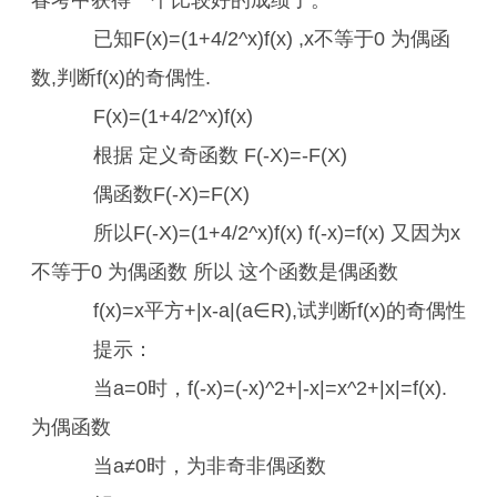
春考中获得一个比较好的成绩了。
已知F(x)=(1+4/2^x)f(x) ,x不等于0 为偶函
数,判断f(x)的奇偶性.
F(x)=(1+4/2^x)f(x)
根据 定义奇函数 F(-X)=-F(X)
偶函数F(-X)=F(X)
所以F(-X)=(1+4/2^x)f(x) f(-x)=f(x) 又因为x
不等于0 为偶函数 所以 这个函数是偶函数
f(x)=x平方+|x-a|(a∈R),试判断f(x)的奇偶性
提示：
当a=0时，f(-x)=(-x)^2+|-x|=x^2+|x|=f(x).
为偶函数
当a≠0时，为非奇非偶函数