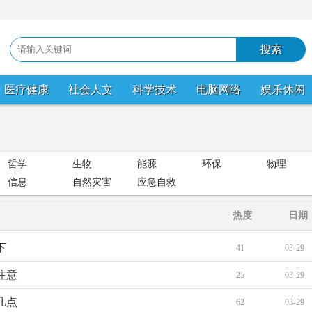
医疗健康
社会人文
科学技术
电脑网络
娱乐休闲
哲学
生物
能源
环保
物理
信息
自然灾害
应急自救
热度
日期
下
41
03-29
注意
25
03-29
几点
62
03-29