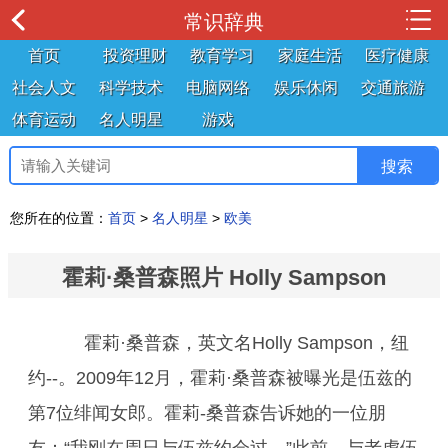
常识辞典
首页
投资理财
教育学习
家庭生活
医疗健康
社会人文
科学技术
电脑网络
娱乐休闲
交通旅游
体育运动
名人明星
游戏
您所在的位置：
首页
>
名人明星
>
欧美
霍莉·桑普森照片 Holly Sampson
霍莉·桑普森，英文名Holly Sampson，纽
约--。2009年12月，霍莉·桑普森被曝光是伍兹的
第7位绯闻女郎。霍莉-桑普森告诉她的一位朋