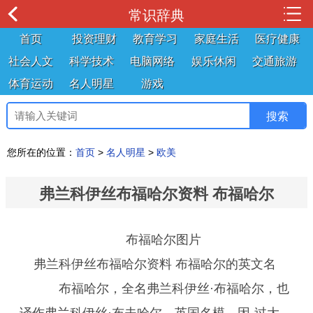
常识辞典
首页
投资理财
教育学习
家庭生活
医疗健康
社会人文
科学技术
电脑网络
娱乐休闲
交通旅游
体育运动
名人明星
游戏
您所在的位置：
首页
>
名人明星
>
欧美
弗兰科伊丝布福哈尔资料 布福哈尔
布福哈尔图片
弗兰科伊丝布福哈尔资料 布福哈尔的英文名
布福哈尔，全名弗兰科伊丝·布福哈尔，也