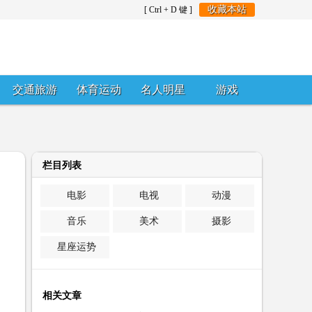
收藏本站
[ Ctrl + D 键 ]
交通旅游
体育运动
名人明星
游戏
栏目列表
电影
电视
动漫
音乐
美术
摄影
星座运势
相关文章