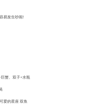
易发生吵闹!
巨蟹、双子+水瓶
蝎
可爱的星座 双鱼