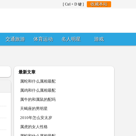
收藏本站
[ Ctrl + D 键 ]
交通旅游
体育运动
名人明星
游戏
最新文章
属蛇和什么属相最配
属鸡和什么属相最配
属牛的和属鼠的配吗
天蝎座的男明星
2010年怎么安太岁
属虎的女人性格
属蛇和什么属相最配