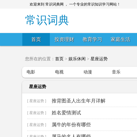
欢迎来到 常识词典网 ， 一个专业的常识知识学习网站！
常识词典
首页
投资理财
教育学习
家庭生活
您所在的位置：
首页
>
娱乐休闲
>
星座运势
电影
电视
动漫
音乐
星座运势
推背图圣人出生年月详解
[ 星座运势 ]
姓名爱情测试
[ 星座运势 ]
属牛的年份有哪些
[ 星座运势 ]
属马的名人有哪些
[ 星座运势 ]