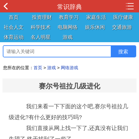
常识辞典
首页
投资理财
教育学习
家庭生活
医疗健康
社会人文
科学技术
电脑网络
娱乐休闲
交通旅游
体育运动
名人明星
游戏
您所在的位置：
首页
>
游戏
>
网络游戏
赛尔号祖拉几级进化
我们来看一下下面的这个吧,赛尔号祖拉几
级进化?有什么更好的技巧吗?
我们直接从网上找一下了,还真没有让我们