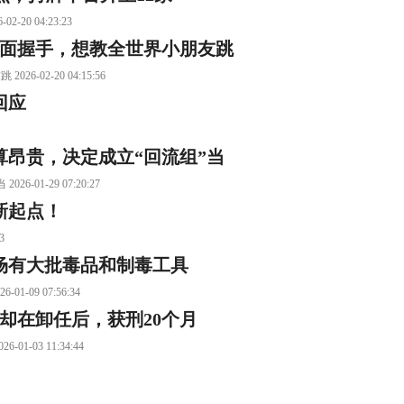
0 04:23:23
会面握手，想教全世界小朋友跳
2-20 04:15:56
回应
算昂贵，决定成立“回流组”当
1-29 07:20:27
新起点！
3
场有大批毒品和制毒工具
9 07:56:34
却在卸任后，获刑20个月
03 11:34:44