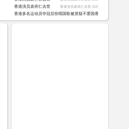
香港演员袁祥仁去世
香港演员袁祥仁去世 2026-01-03 04:37:58
香港多名运动员夺冠后拒唱国歌被质疑不爱国香港对于国旗的底
2024-09-07 06:47:34
+