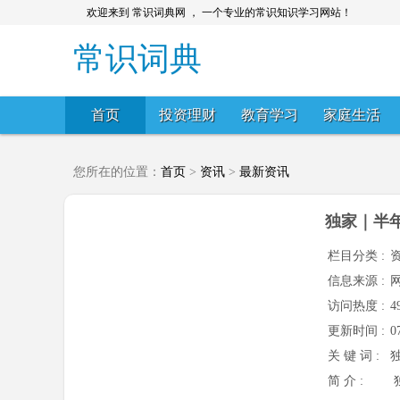
欢迎来到 常识词典网 ， 一个专业的常识知识学习网站！
常识词典
首页
投资理财
教育学习
家庭生活
您所在的位置：
首页
>
资讯
>
最新资讯
独家｜半
栏目分类 :
信息来源 :
访问热度 :
4
更新时间 :
0
关 键 词 :
简 介 :