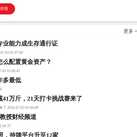
详情
更多 
专业能力成生存通行证
 01:07:06
怎么配置黄金资产？
01:06:45
年多最低
9
41万斤，21天打卡挑战赛来了
-07-03 01:04:40
港教授财经频道
4:37
照，持牌平台升至12家