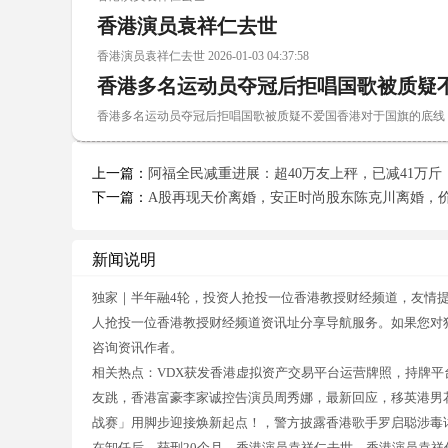
香港演员袁祥仁去世
香港演员袁祥仁去世 2026-01-03 04:37:58
香港多名运动员夺冠后拒唱国歌被质疑
香港多名运动员夺冠后拒唱国歌被质疑不爱国香港对于国旗的底线 2024-09-
上一篇：
阿福全民减重进展：超40万友上秤，已减41万斤
下一篇：
A股再现天价离婚，安正时尚股东陈克川离婚，价
新闻说明
独家｜半年融4轮，投资人抢投一位香港教授财经频道，友情提
人抢投一位香港教授财经频道资讯址分享导航服务。如果您对
咨询资讯作者。
相关热点：VDX获发香港虚拟资产交易平台运营牌照，持牌平
友跳，香港富豪李家诚控告演员周秀娜，最新回应，移英港男花
战赛」用脚步迎接焕新起点！，警方披露香港歌手罗启聪涉毒详
在卸任后，获刑20个月，香港演员袁祥仁去世，香港演员袁祥