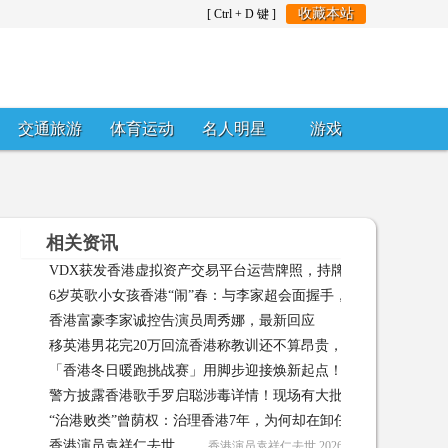
收藏本站
[ Ctrl + D 键 ]
交通旅游
体育运动
名人明星
游戏
相关资讯
VDX获发香港虚拟资产交易平台运营牌照，持牌平台升至12家
6岁英歌小女孩香港“闹”春：与李家超会面握手，想教全世界小朋
20 04:23:23
香港富豪李家诚控告演员周秀娜，最新回应
香港富豪李家诚控告演员
朋友跳 2026-02-20 04:15:56
移英港男花完20万回流香港称教训还不算昂贵，决定成立“回流组
「香港冬日暖跑挑战赛」用脚步迎接焕新起点！
「香港冬日暖跑挑
组”当 2026-01-29 07:20:27
警方披露香港歌手罗启聪涉毒详情！现场有大批毒品和制毒工具
“治港败类”曾荫权：治理香港7年，为何却在卸任后，获刑20个月
2026-01-09 07:56:34
香港演员袁祥仁去世
香港演员袁祥仁去世 2026-01-03 07:21:43
2026-01-03 11:34:44