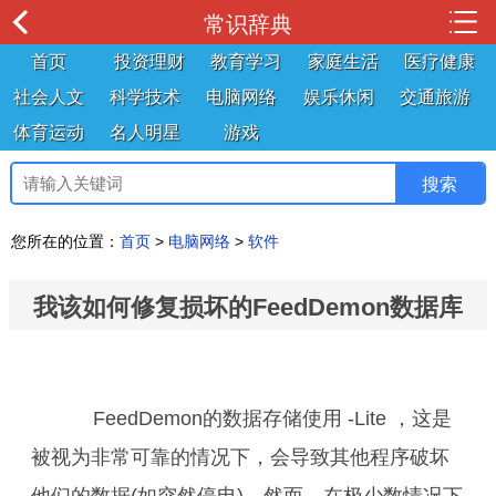
常识辞典
首页
投资理财
教育学习
家庭生活
医疗健康
社会人文
科学技术
电脑网络
娱乐休闲
交通旅游
体育运动
名人明星
游戏
您所在的位置：
首页
>
电脑网络
>
软件
我该如何修复损坏的FeedDemon数据库
FeedDemon的数据存储使用 -Lite ，这是
被视为非常可靠的情况下，会导致其他程序破坏