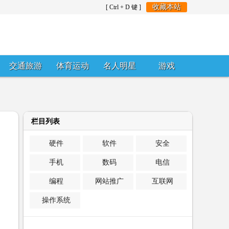
收藏本站
[ Ctrl + D 键 ]
交通旅游
体育运动
名人明星
游戏
栏目列表
硬件
软件
安全
手机
数码
电信
编程
网站推广
互联网
操作系统