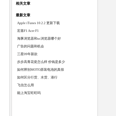
相关文章
最新文章
Apple iTunes 10.2.2 更新下载
宏基F1 Acer F1
海豚浏览器和uc浏览器哪个好
广告的问题和机会
三星09年新款
步步高青花瓷怎么样 价钱是多少
如何辨别MOTO原装电池的真假
如何区分行货、水货、港行
飞信怎么用
能上淘宝旺旺吗