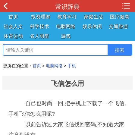
常识辞典
首页
投资理财
教育学习
家庭生活
医疗健康
社会人文
科学技术
电脑网络
娱乐休闲
交通旅游
体育运动
名人明星
游戏
您所在的位置：
首页
>
电脑网络
>
手机
飞信怎么用
自己也时尚一回,把手机上下载了一个飞信,
手机飞信怎么用呢?
以前告诉过大家飞信找回密码,不知道大家