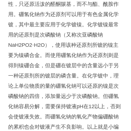
性，只还原活泼的醛酮羰基，而不与酯、酰胺作
用。硼氢化钠作为还原剂可以用于有色金属化学
镀，其中最主要应用于化学镀镍。化学镀镍最常
用的还原剂是次磷酸钠（又称次亚磷酸钠
NaH2PO2·H2O），使用该种还原剂所镀的镍主
要为镍磷合金。而使用硼氢化钠作为还原剂则是
得到镍硼合金，但是硼在镀层中的含量远小于另
一种还原剂所的镀层的磷含量。在化学镀中，理
论上单位物质的量的硼氢化钠可以还原的镍是次
磷酸钠的四倍，添加量远少于次磷酸钠。但硼氢
化钠容易分解，需要保持镀液pH在12以上，否则
会使镀液失效。而硼氢化钠的氧化产物偏硼酸钠
的累积也会对镀液产生不良影响。以上就是小编