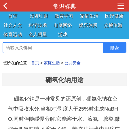
常识辞典
首页
投资理财
教育学习
家庭生活
医疗健康
社会人文
科学技术
电脑网络
娱乐休闲
交通旅游
体育运动
名人明星
游戏
您所在的位置：
首页
>
家庭生活
>
公共安全
硼氢化钠用途
硼氢化钠是一种常见的还原剂，硼氢化钠在空
气中吸收水分,当相对湿 度大于25%时生成NaBH
O,同时伴随缓慢分解;它能溶于水、液氨、胺类,微