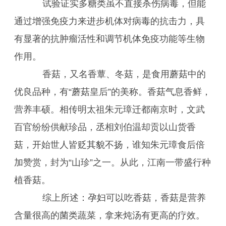
试验证实多糖类虽不直接杀伤病毒，但能
通过增强免疫力来进步机体对病毒的抗击力，具
有显著的抗肿瘤活性和调节机体免疫功能等生物
作用。
香菇，又名香蕈、冬菇，是食用蘑菇中的
优良品种，有“蘑菇皇后”的美称。香菇气息香鲜，
营养丰硕。相传明太祖朱元璋迁都南京时，文武
百官纷纷供献珍品，丞相刘伯温却贡以山货香
菇，开始世人皆贬其貌不扬，谁知朱元璋食后倍
加赞赏，封为“山珍”之一。从此，江南一带盛行种
植香菇。
综上所述：孕妇可以吃香菇，香菇是营养
含量很高的菌类蔬菜，拿来炖汤有更高的疗效。