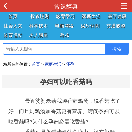
常识辞典
首页
投资理财
教育学习
家庭生活
医疗健康
社会人文
科学技术
电脑网络
娱乐休闲
交通旅游
体育运动
名人明星
游戏
您所在的位置：
首页
>
家庭生活
>
怀孕
孕妇可以吃香菇吗
最近婆婆老给我炖香菇鸡汤，说香菇吃了
好，而且炖鸡汤加香菇更有营养。请问孕妇可以
吃香菇吗?为什么孕妇必需吃香菇?