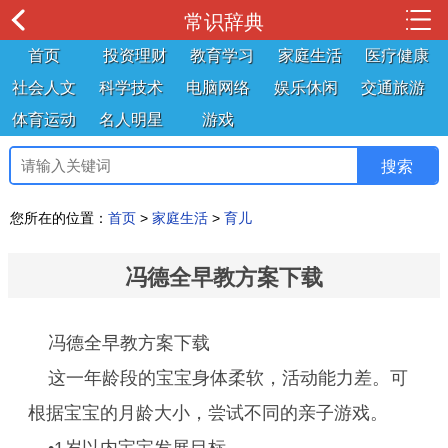
常识辞典
首页
投资理财
教育学习
家庭生活
医疗健康
社会人文
科学技术
电脑网络
娱乐休闲
交通旅游
体育运动
名人明星
游戏
您所在的位置：
首页
>
家庭生活
>
育儿
冯德全早教方案下载
冯德全早教方案下载
这一年龄段的宝宝身体柔软，活动能力差。可
根据宝宝的月龄大小，尝试不同的亲子游戏。