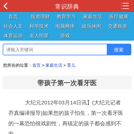
常识辞典
首页
投资理财
教育学习
家庭生活
医疗健康
社会人文
科学技术
电脑网络
娱乐休闲
交通旅游
体育运动
名人明星
游戏
您所在的位置：
首页
>
家庭生活
>
育儿
带孩子第一次看牙医
大纪元2012年03月14日讯】(大纪元记者
乔真编译报导)如果您的孩子怕生，第一次看牙医
的一幕恐怕很戏剧性，再镇定的孩子都会感到不