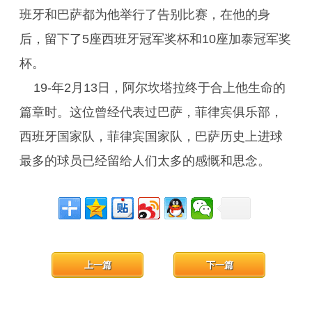
班牙和巴萨都为他举行了告别比赛，在他的身
后，留下了5座西班牙冠军奖杯和10座加泰冠军奖
杯。
19-年2月13日，阿尔坎塔拉终于合上他生命的
篇章时。这位曾经代表过巴萨，菲律宾俱乐部，
西班牙国家队，菲律宾国家队，巴萨历史上进球
最多的球员已经留给人们太多的感慨和思念。
上一篇
下一篇