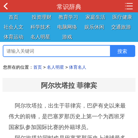
常识辞典
首页
投资理财
教育学习
家庭生活
医疗健康
社会人文
科学技术
电脑网络
娱乐休闲
交通旅游
体育运动
名人明星
游戏
您所在的位置：
首页
>
名人明星
>
体育名人
阿尔坎塔拉 菲律宾
阿尔坎塔拉，出生于菲律宾，巴萨有史以来最
伟大的前锋，是巴塞罗那历史上第一个为西班牙
国家队参加国际比赛的外籍球员。