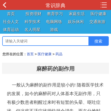
常识辞典
首页
投资理财
教育学习
家庭生活
医疗健康
社会人文
科学技术
电脑网络
娱乐休闲
交通旅游
体育运动
名人明星
游戏
您所在的位置：
首页
>
医疗健康
>
药品
麻醉药的副作用
一般认为麻醉的副作用是较小的! 随着医学技术
的发展，如今的麻醉药对人体基本无副作用，只
有极少数患者刚醒过来时有短暂的头晕、呕吐症