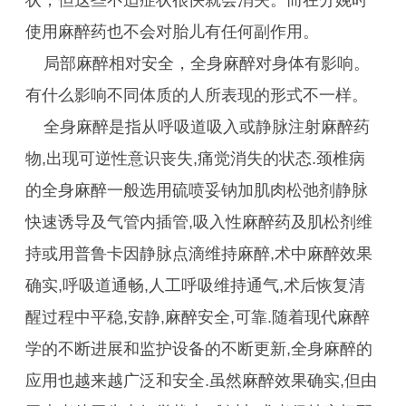
状，但这些不适症状很快就会消失。而在分娩时
使用麻醉药也不会对胎儿有任何副作用。
局部麻醉相对安全，全身麻醉对身体有影响。
有什么影响不同体质的人所表现的形式不一样。
全身麻醉是指从呼吸道吸入或静脉注射麻醉药
物,出现可逆性意识丧失,痛觉消失的状态.颈椎病
的全身麻醉一般选用硫喷妥钠加肌肉松弛剂静脉
快速诱导及气管内插管,吸入性麻醉药及肌松剂维
持或用普鲁卡因静脉点滴维持麻醉,术中麻醉效果
确实,呼吸道通畅,人工呼吸维持通气,术后恢复清
醒过程中平稳,安静,麻醉安全,可靠.随着现代麻醉
学的不断进展和监护设备的不断更新,全身麻醉的
应用也越来越广泛和安全.虽然麻醉效果确实,但由