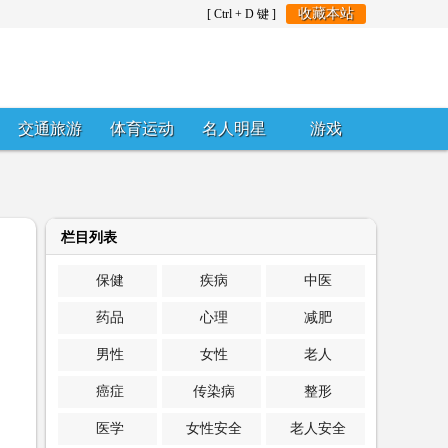
收藏本站
[ Ctrl + D 键 ]
交通旅游
体育运动
名人明星
游戏
栏目列表
保健
疾病
中医
药品
心理
减肥
男性
女性
老人
癌症
传染病
整形
医学
女性安全
老人安全