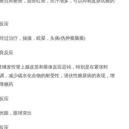
点和瘀斑，面部红斑，出汗增多，可以抑制皮肤试验的
反应
过治疗，抽搐，眩晕，头痛(伪肿瘤脑瘤)
良反应
在儿童继发性肾上腺皮质和垂体反应迟钝，特别是在紧张时
调，减少碳水化合物的耐受性，潜伏性糖尿病的表现，增
降糖药
反应
光眼，眼球突出
反应