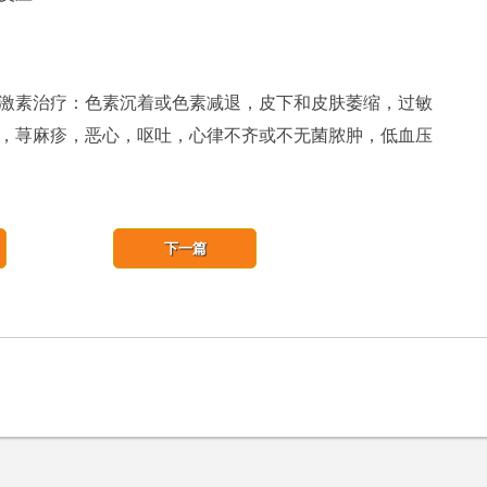
素治疗：色素沉着或色素减退，皮下和皮肤萎缩，过敏
，荨麻疹，恶心，呕吐，心律不齐或不无菌脓肿，低血压
下一篇