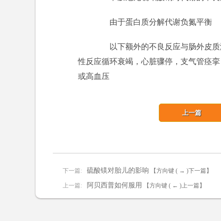
由于蛋白质分解代谢负氮平衡
以下额外的不良反应与肠外皮质激
性反应循环衰竭，心脏骤停，支气管痉挛
或高血压
上一篇
硫酸镁对胎儿的影响
下一篇:
【方向键 ( → )下一篇】
阿贝西普如何服用
上一篇:
【方向键 ( ← )上一篇】