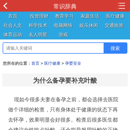
常识辞典
首页
投资理财
教育学习
家庭生活
医疗健康
社会人文
科学技术
电脑网络
娱乐休闲
交通旅游
体育运动
名人明星
游戏
您所在的位置：
首页
>
医疗健康
>
孕婴安全
为什么备孕要补充叶酸
现如今很多夫妻在备孕之前，都会选择去医院
做个详细的检查，只有身体处于健康的状态下再
去怀孕，效果明显会好很多。检查后很多医生都