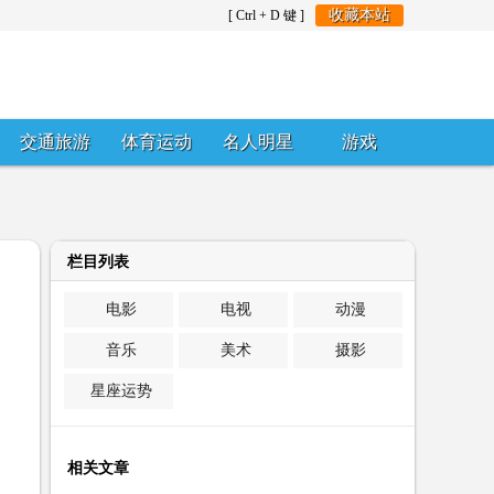
收藏本站
[ Ctrl + D 键 ]
交通旅游
体育运动
名人明星
游戏
栏目列表
电影
电视
动漫
音乐
美术
摄影
星座运势
相关文章