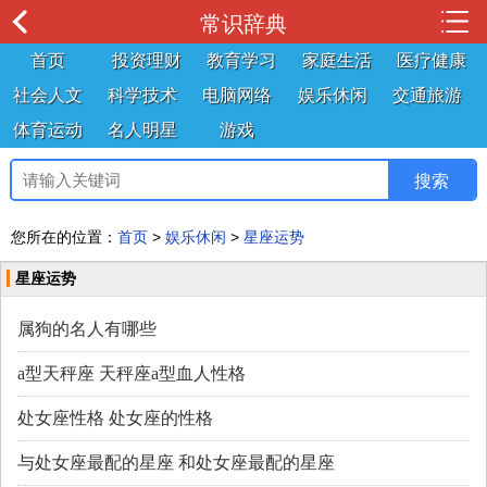
常识辞典
首页
投资理财
教育学习
家庭生活
医疗健康
社会人文
科学技术
电脑网络
娱乐休闲
交通旅游
体育运动
名人明星
游戏
您所在的位置：
首页
>
娱乐休闲
>
星座运势
星座运势
属狗的名人有哪些
a型天秤座 天秤座a型血人性格
处女座性格 处女座的性格
与处女座最配的星座 和处女座最配的星座