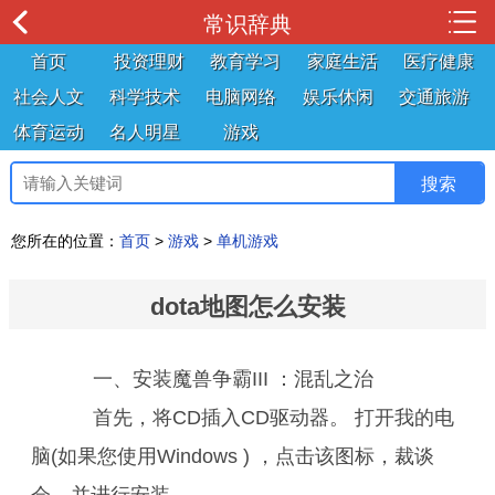
常识辞典
首页
投资理财
教育学习
家庭生活
医疗健康
社会人文
科学技术
电脑网络
娱乐休闲
交通旅游
体育运动
名人明星
游戏
您所在的位置：
首页
>
游戏
>
单机游戏
dota地图怎么安装
一、安装魔兽争霸III ：混乱之治
首先，将CD插入CD驱动器。 打开我的电
脑(如果您使用Windows ) ，点击该图标，裁谈