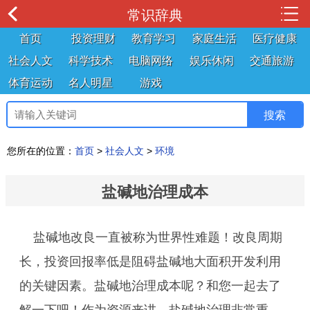
常识辞典
首页
投资理财
教育学习
家庭生活
医疗健康
社会人文
科学技术
电脑网络
娱乐休闲
交通旅游
体育运动
名人明星
游戏
您所在的位置：
首页
>
社会人文
>
环境
盐碱地治理成本
盐碱地改良一直被称为世界性难题！改良周期
长，投资回报率低是阻碍盐碱地大面积开发利用
的关键因素。盐碱地治理成本呢？和您一起去了