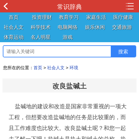
常识辞典
首页
投资理财
教育学习
家庭生活
医疗健康
社会人文
科学技术
电脑网络
娱乐休闲
交通旅游
体育运动
名人明星
游戏
您所在的位置：
首页
>
社会人文
>
环境
改良盐碱土
盐碱地的建设和改造是国家非常重视的一项大
工程，但想要改造盐碱地的任务是比较重的，而
且工作难度也比较大。改良盐碱土呢？和您一起