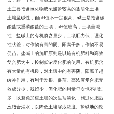
去了解一下吧！盐碱土是盐土和碱土的总称。盐
土主要指含氯化物或硫酸盐较高的盐渍化土壤，
土壤呈碱性，但pH值不一定很高。碱土是指含碳
酸盐或重磷酸盐的土壤，pH值较高，土壤呈碱
性，盐碱土的有机质含量少，土壤肥力低，理化
性状差，对作物有害的阴、阳离子多，作物不易
促苗。盐碱土的施肥原则是以施有机肥料和高效
复合肥为主，控制低浓度化肥的使用。有机肥含
有大量的有机质，对土壤中的有害阴、阳离子起
缓冲作用，有利于发根、促苗。高浓度复合肥无
效成分少，残留少，但化肥的用量每次也不能过
多，以避免加重土壤的次生盐渍化，施过化肥后
应结合灌水，以降低土壤溶液浓度。盐碱地的改