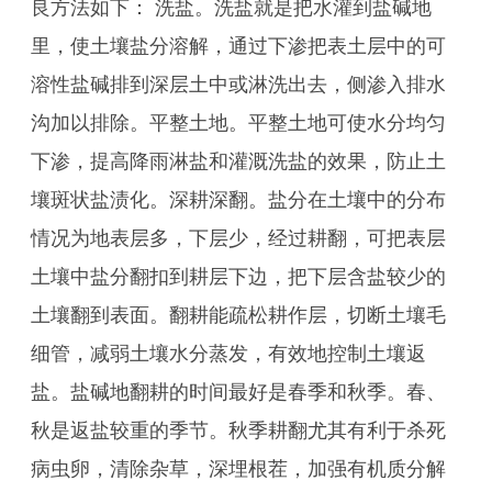
良方法如下： 洗盐。洗盐就是把水灌到盐碱地
里，使土壤盐分溶解，通过下渗把表土层中的可
溶性盐碱排到深层土中或淋洗出去，侧渗入排水
沟加以排除。平整土地。平整土地可使水分均匀
下渗，提高降雨淋盐和灌溉洗盐的效果，防止土
壤斑状盐渍化。深耕深翻。盐分在土壤中的分布
情况为地表层多，下层少，经过耕翻，可把表层
土壤中盐分翻扣到耕层下边，把下层含盐较少的
土壤翻到表面。翻耕能疏松耕作层，切断土壤毛
细管，减弱土壤水分蒸发，有效地控制土壤返
盐。盐碱地翻耕的时间最好是春季和秋季。春、
秋是返盐较重的季节。秋季耕翻尤其有利于杀死
病虫卵，清除杂草，深埋根茬，加强有机质分解