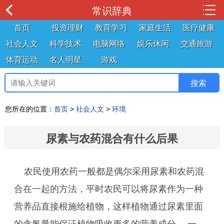
常识辞典
首页
投资理财
教育学习
家庭生活
医疗健康
社会人文
科学技术
电脑网络
娱乐休闲
交通旅游
体育运动
名人明星
游戏
您所在的位置：
首页
>
社会人文
>
环境
尿素与农药混合有什么后果
农民使用农药一般都是偶尔采用尿素和农药混
合在一起的方法，平时农民可以将尿素作为一种
营养品直接根施给植物，这样植物通过尿素里面