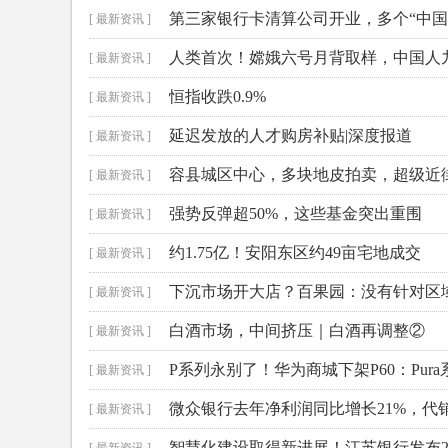
第三家银行卡清算公司开业，多个“中国
[ 最新资讯 ]
人类首次！嫦娥六号月背取样，中国人
[ 最新资讯 ]
恒指收跌0.9%
[ 最新资讯 ]
延迟发放的人才购房补贴|深度报道
[ 最新资讯 ]
容县城区中心，多块地皮拍卖，超级近
[ 最新资讯 ]
强势反弹超50%，这些基金突出重围
[ 最新资讯 ]
约1.75亿！安阳东区约49亩宅地成交
[ 最新资讯 ]
下沉市场开大店？百果园：没有针对区
[ 最新资讯 ]
白酒市场，中间挤压｜白酒再调整②
[ 最新资讯 ]
P系列永别了！华为商城下架P60：Pur
[ 最新资讯 ]
微众银行去年净利润同比增长21%，代
[ 最新资讯 ]
智慧化建设取得新进展！江苏银行发布20