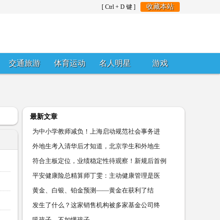
收藏本站
[ Ctrl + D 键 ]
交通旅游
体育运动
名人明星
游戏
最新文章
为中小学教师减负！上海启动规范社会事务进
外地生考入清华后才知道，北京学生和外地生
符合主板定位，业绩稳定性待观察！新规后首例
平安健康险总精算师丁雯：主动健康管理是医
黄金、白银、铂金预测——黄金在获利了结
发生了什么？这家销售机构被多家基金公司终
吼孩子，不如懂孩子