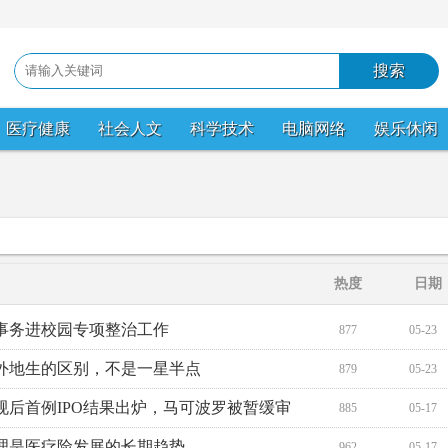
医疗健康
社会人文
科学技术
电脑网络
娱乐休闲
热度
日期
事务进校园专项整治工作
877
05-23
外地生的区别，不是一星半点
879
05-23
后首例IPO结果出炉，马可波罗被暂缓审
885
05-17
理是医疗险发展的长期趋势
962
05-17