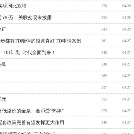
润实现同比双增
370
04-28
530万：关联交易未披露
355
04-28
改正
344
04-28
步都有TD陪伴的感觉真好|TD申请案例
361
04-27
，“101计划”时代全面到来！
340
04-27
飞机
339
04-27
365
04-27
337
04-27
亿元
355
04-27
更低溢价的金条、金币受“热捧”
375
04-27
若配套政策完善有望发挥更大作用
349
04-27