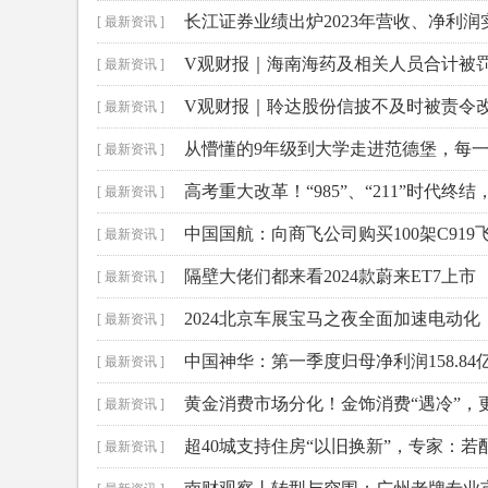
长江证券业绩出炉2023年营收、净利
[ 最新资讯 ]
V观财报｜海南海药及相关人员合计被罚
[ 最新资讯 ]
V观财报｜聆达股份信披不及时被责令
[ 最新资讯 ]
从懵懂的9年级到大学走进范德堡，每一
[ 最新资讯 ]
高考重大改革！“985”、“211”时代终结
[ 最新资讯 ]
中国国航：向商飞公司购买100架C919
[ 最新资讯 ]
隔壁大佬们都来看2024款蔚来ET7上市
[ 最新资讯 ]
2024北京车展宝马之夜全面加速电动化
[ 最新资讯 ]
中国神华：第一季度归母净利润158.84
[ 最新资讯 ]
黄金消费市场分化！金饰消费“遇冷”，
[ 最新资讯 ]
超40城支持住房“以旧换新”，专家：
[ 最新资讯 ]