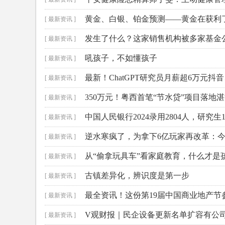
黄金、白银、铂金预测——黄金在获利
[ 最新资讯 ]
不足
发生了什么？这家销售机构被多家基金
[ 最新资讯 ]
吼孩子，不如懂孩子
[ 最新资讯 ]
最新！ChatGPT研究员月薪超6万元抖
[ 最新资讯 ]
司前三
350万元！粤西首笔“节水贷”项目落地
[ 最新资讯 ]
中国人民银行2024录用2804人，研究生
[ 最新资讯 ]
逆水寒疯了，为拿下6亿玩家再改革：
[ 最新资讯 ]
从“偷拿玩具车”看家庭教育，什么才是
[ 最新资讯 ]
古镇差异化，辨识度是第一步
[ 最新资讯 ]
最全资讯！这份第19届中国商业地产节
[ 最新资讯 ]
V观财报｜民企设备更新名单扩容有公
[ 最新资讯 ]