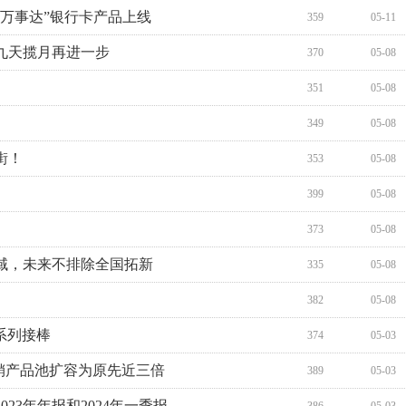
万事达”银行卡产品上线
359
05-11
九天揽月再进一步
370
05-08
351
05-08
349
05-08
街！
353
05-08
399
05-08
373
05-08
域，未来不排除全国拓新
335
05-08
382
05-08
a系列接棒
374
05-03
销产品池扩容为原先近三倍
389
05-03
23年年报和2024年一季报