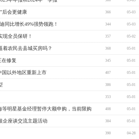
386
05-03
”后会更健康
366
05-03
迪同比增长49%强势领跑！
344
05-03
实现全员保研！
357
05-02
逼着农民去县城买房吗？
368
05-01
正在修复
345
05-01
在中国以外地区重新上市
407
05-01
型
386
05-01
353
05-01
黄海等明星基金经理暂停大额申购，当前限购
408
05-01
银企座谈交流主题活动
384
05-01
390
04-28