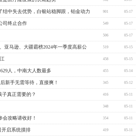
了结中失去优势，白银站稳脚跟，铂金动力
901
05-17
公司终止合作
549
05-17
506
05-17
音、亚马逊、大疆霸榜2024年一季度高薪公
519
05-15
湛江
458
05-15
1629人，中南大人数最多
455
05-14
今后新手无需等待，直接爽！
345
05-12
孩子真正需要的？
416
05-11
348
05-11
参会攻略请收好！
354
05-11
司开启系统摸排
419
05-11