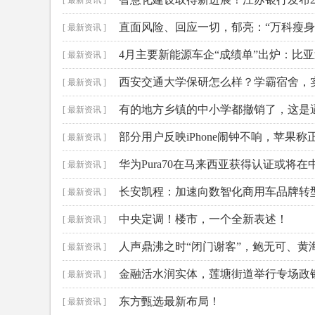
[ 最新资讯 ]
直面风险、回应一切，郁亮：“万科瘦身
[ 最新资讯 ]
4月主要新能源车企“成绩单”出炉：比亚
[ 最新资讯 ]
西安交通大学保研怎么样？学霸宿舍，
[ 最新资讯 ]
有的地方乡镇的中小学都撤销了，这是
[ 最新资讯 ]
部分用户反映iPhone闹钟不响，苹果称
[ 最新资讯 ]
华为Pura70在马来西亚获得认证或将
[ 最新资讯 ]
长安凯程：加速向数智化商用车品牌转
[ 最新资讯 ]
中央定调！楼市，一个全新表述！
[ 最新资讯 ]
人声鼎沸之时“闭门谢客”，鲍无可、
[ 最新资讯 ]
的还有这些名将
金融活水润实体，莲塘街道举行专场政
[ 最新资讯 ]
东方甄选最新布局！
[ 最新资讯 ]