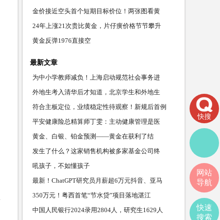
金价接近空头首个短期目标价位！两张图看黄
24年上涨21次贵比黄金，片仔癀价格节节攀升
黄金反弹1976直接空
最新文章
为中小学教师减负！上海启动规范社会事务进
外地生考入清华后才知道，北京学生和外地生
符合主板定位，业绩稳定性待观察！新规后首例
快搜
平安健康险总精算师丁雯：主动健康管理是医
黄金、白银、铂金预测——黄金在获利了结
发生了什么？这家销售机构被多家基金公司终
吼孩子，不如懂孩子
网站
最新！ChatGPT研究员月薪超6万元抖音、亚马
导航
350万元！粤西首笔“节水贷”项目落地湛江
快速
中国人民银行2024录用2804人，研究生1629人
搜索