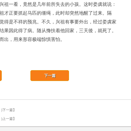
兴祖一看，竟然是几年前所失去的小孩。这时娄虡就说：
祖才正要抓起马匹的缰绳，此时却突然地醒了过来。隔
觉得是不祥的预兆。不久，兴祖有事要外出，经过娄虡家
结果因此得了病。随从搀扶着他回家，三天後，就死了。
而出，用来形容极端惊惧害怕。
下一篇
→ )下一篇】
← )上一篇】