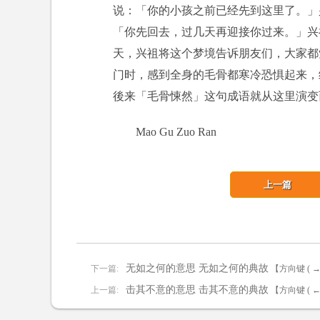
说：「你的小孩之前已经先到这里了。」
「你先回去，过几天再迎接你过来。」兴
天，兴祖将这个梦境告诉朋友们，大家都
门时，感到全身的毛骨都寒冷恐惧起来，
後来「毛骨悚然」这句成语就从这里演变
Mao Gu Zuo Ran
上一篇
无如之何的意思 无如之何的典故
下一篇:
【方向键 ( 
击其不意的意思 击其不意的典故
上一篇:
【方向键 ( 