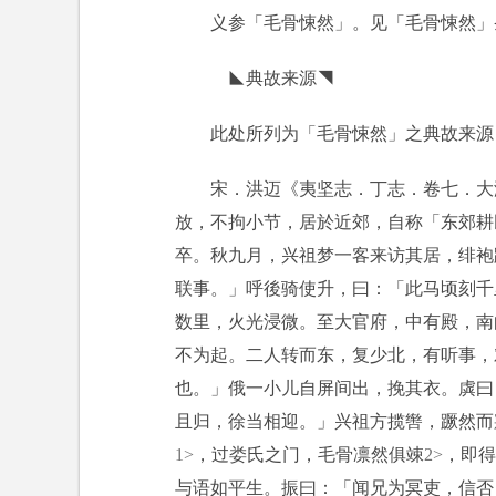
义参「毛骨悚然」。见「毛骨悚然」
◣典故来源◥
此处所列为「毛骨悚然」之典故来源
宋．洪迈《夷坚志．丁志．卷七．大
放，不拘小节，居於近郊，自称「东郊耕
卒。秋九月，兴祖梦一客来访其居，绯袍
联事。」呼後骑使升，曰：「此马顷刻千
数里，火光浸微。至大官府，中有殿，南
不为起。二人转而东，复少北，有听事，
也。」俄一小儿自屏间出，挽其衣。虡曰
且归，徐当相迎。」兴祖方揽辔，蹶然而
1>
，过娄氏之门，毛骨凛然俱竦
2>
，即得
与语如平生。振曰：「闻兄为冥吏，信否