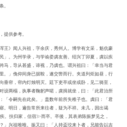
条。
，提供参考。
浑王》闻人兴祖，字余庆，秀州人。博学有文采，魁伉豪
民」。为州学录，与学谕娄虡友善。绍兴丁卯夏，虡以疾
跨马，导从甚盛，谛视，乃虡也。谓兴祖曰：「幸当与君
里。」俛仰间身已据鞍，遂交辔而行。夹道列炬如昼，行
向垂帘，帘内灯烛明灭。廷下吏卒或坐或卧，见二骑至，
对设两榻，执事者鞠躬声喏，虡揖就坐，曰：「此君治所
：「令嗣先在此矣。」盖数年前所失稚子也。虡曰：「君
寤。明日，遍告常所来往者，疑为不祥。未几，因出谒
疾。扶归家，信宿
3>
而卒。卒後，其表弟陈振梦见之，
？」兴祖唯唯。振又曰：「人持盃珓来卜者，兄能告以吉