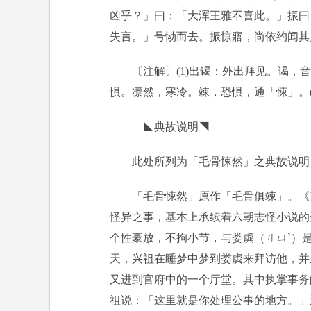
凶乎？」曰：「大浑王雅不喜此。」振曰
失言。」号恸而去。振惊寤，尚依约闻其
〔注解〕(1)出谒：外出拜见。谒，
惧。凛然，寒冷。竦，恐惧，通「悚」。(
◣典故说明◥
此处所列为「毛骨悚然」之典故说明
「毛骨悚然」原作「毛骨俱竦」。《
怪异之事，基本上承续着六朝志怪小说的
个性豪放，不拘小节，与娄虡（ㄐㄩˋ）
天，兴祖在睡梦中梦到娄虡来拜访他，并
又进到官府中的一个厅堂。其中执掌事务
祖说：「这里就是你处理公事的地方。」