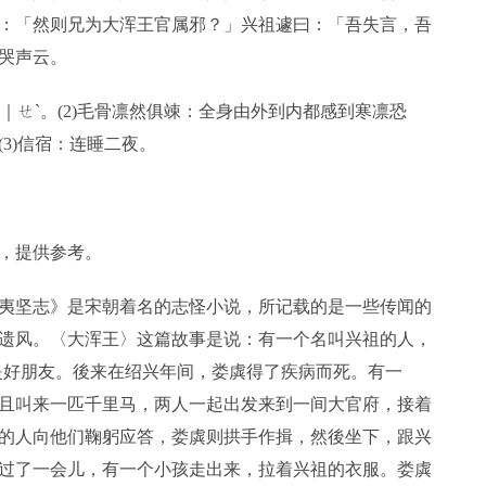
：「然则兄为大浑王官属邪？」兴祖遽曰：「吾失言，吾
哭声云。
音｜ㄝˋ。(2)毛骨凛然俱竦：全身由外到内都感到寒凛恐
3)信宿：连睡二夜。
，提供参考。
夷坚志》是宋朝着名的志怪小说，所记载的是一些传闻的
遗风。〈大浑王〉这篇故事是说：有一个名叫兴祖的人，
是好朋友。後来在绍兴年间，娄虡得了疾病而死。有一
且叫来一匹千里马，两人一起出发来到一间大官府，接着
的人向他们鞠躬应答，娄虡则拱手作揖，然後坐下，跟兴
过了一会儿，有一个小孩走出来，拉着兴祖的衣服。娄虡