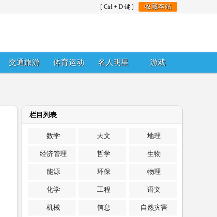
收藏本站
[ Ctrl + D 键 ]
交通旅游
体育运动
名人明星
游戏
栏目列表
数学
天文
地理
经济管理
哲学
生物
能源
环保
物理
化学
工程
语文
机械
信息
自然灾害