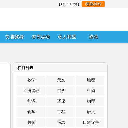
收藏本站
[ Ctrl + D 键 ]
交通旅游
体育运动
名人明星
游戏
栏目列表
数学
天文
地理
经济管理
哲学
生物
能源
环保
物理
化学
工程
语文
机械
信息
自然灾害