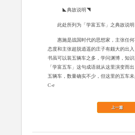
◣典故说明◥
此处所列为「学富五车」之典故说明
惠施是战国时代的思想家，主张任何
态度和主张超脱逍遥的庄子有颇大的出入
书虽可以装五辆车之多，学问渊博，知识
「学富五车」这句成语就从这里演变而出
五辆车，数量确实不少，但这里的五车未必实
C-e
上一篇