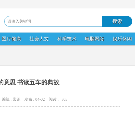
医疗健康
社会人文
科学技术
电脑网络
娱乐休闲
的意思 书读五车的典故
编辑 : 常识
发布 : 04-02
阅读 :
305