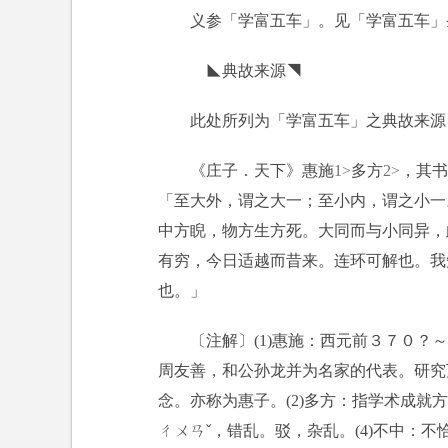
义参「学富五车」。见「学富五车」
◣典故来源◥
此处所列为「学富五车」之典故来源
《庄子．天下》惠施
1>
多方
2>
，其书
「至大外，谓之大一；至小内，谓之小一
中方睨，物方生方死。大同而与小同异，
有穷，今日适越而昔来。连环可解也。我
也。」
〔注解〕(1)惠施：西元前３７０
周友善，和公孙龙并为名家的代表。研究
念。亦称为惠子。(2)多方：指学术成就
ㄔㄨㄢˇ，错乱。驳，杂乱。(4)不中：