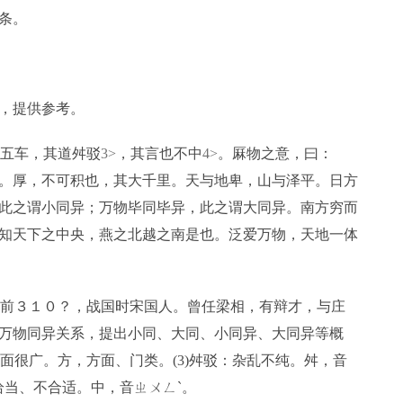
条。
，提供参考。
五车，其道舛驳
3>
，其言也不中
4>
。厤物之意，曰：
。厚，不可积也，其大千里。天与地卑，山与泽平。日方
此之谓小同异；万物毕同毕异，此之谓大同异。南方穷而
知天下之中央，燕之北越之南是也。泛爱万物，天地一体
？～前３１０？，战国时宋国人。曾任梁相，有辩才，与庄
万物同异关系，提出小同、大同、小同异、大同异等概
方面很广。方，方面、门类。(3)舛驳：杂乱不纯。舛，音
不恰当、不合适。中，音ㄓㄨㄥˋ。