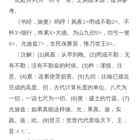
此处所列为「功亏一篑」之典故来源，提供参
考。
《书经．旅獒》呜呼！夙夜
1>
罔或不勤
2>
。不
矜
3>
细行，终累
4>
大德。为山九仞
5>
，功亏一篑
6>
。允迪兹
7>
，生民保厥居，惟乃世王
8>
。
〔注解〕(1)夙夜：从早到晚。(2)罔或不勤：无
有不勤；没有不勤奋的时侯。(3)矜：谨慎、注
意。(4)累：连累使受损害。(5)九仞：比喻已接近
完成的高度。仞，古代计算长度的单位。八尺为
一仞，一说七尺为一仞。(6)篑：盛土的竹器。(7)
允迪兹：如果真能这样做。允，果真。迪，实
践。兹，此。(8)世王：世世代代君临天下。王，
音ㄨㄤˋ。