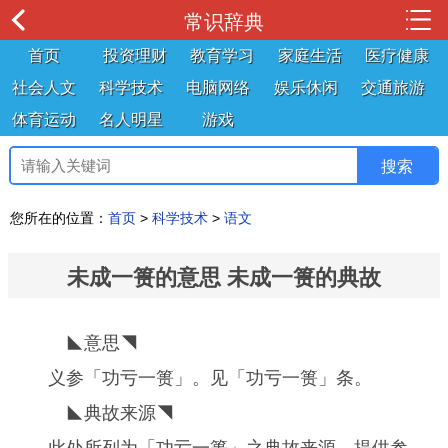
常识辞典
首页
投资理财
教育学习
家庭生活
医疗健康
社会人文
科学技术
电脑网络
娱乐休闲
交通旅游
体育运动
名人明星
游戏
您所在的位置：
首页
>
科学技术
>
语文
未成一篑的意思 未成一篑的典故
◣意思◥
义参「功亏一篑」。见「功亏一篑」条。
◣典故来源◥