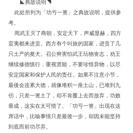
◣典故说明◥
此处所列为「功亏一篑」之典故说明，提供参
考。
周武王灭了商朝，安定天下，声威显赫，四方
蛮夷都来进贡。西方有个叫旅的国家，进贡了几
只土产的獒犬。召公奭害怕武王玩物丧志，劝王
继续修德慎行，重视贤能，不要珍惜异物，以尽
安定国家和保护人民的责任。如果不注意小节，
最後会连累大德，就像堆积一座土山，已堆到九
仞，只差一篑土了，却不肯覆上去而放弃，功败
垂成，这实在太可惜了。「功亏一篑」出现在这
席话中，比喻事情只差最後一步，却因未能坚持
到底而前功尽弃。