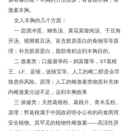
诀有哪些呢？丰胸的方法很多，有食物丰胸，有
激素丰胸。
女人丰胸的几个方面：
一 甜酒冲蛋、鲫鱼汤、黄花菜瘦肉汤、干豆角
开汤、猪脚黄豆汤、富含胶原蛋白的食物等等原
理：补充胶原蛋白，脂肪堆积达到丰胸目的。
二 激素类：口服避孕药－妈富隆等，ST葛根
王、LF、蓝顿，波丽宝等。人工的雌二醇是会导
致患癌风险。原理：人工的雌激素类物质补充体
内雌激素分泌不足，达到丰胸效果
三 保健类：天然葛根粉、葛根片、青木瓜粉。
原理：野葛根属于中国政府明令公布的药食两用
安全植物。其罕见的植物性雌激素——高活性异