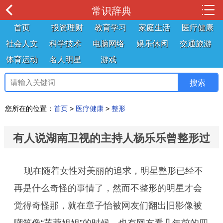
常识辞典
首页
投资理财
教育学习
家庭生活
医疗健康
社会人文
科学技术
电脑网络
娱乐休闲
交通旅游
体育运动
名人明星
游戏
您所在的位置：
首页
>
医疗健康
>
整形
有人说湖南卫视的主持人杨乐乐曾整形过
现在随着女性对美丽的追求，明星整形已经不
再是什么奇怪的事情了，然而不整形的明星才会
觉得奇怪那，就在章子怡被网友们翻出旧影像被