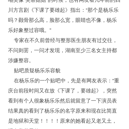
嘲笑像“芙蓉姐姐”的时候，也有网友看几年前的四
川方言剧《下课了要雄起》指出：“那个是杨乐乐
吗？颧骨那么高，脸那么宽，眼睛也不像，杨乐
乐好象整过容哦。”
专家在不久前曾经与整形医生朋友有过交往，
不问则罢，一问才发现，湖南至少三名女主持都
涉嫌整容。
贴吧质疑杨乐乐容貌
在杨乐乐的一个贴吧中，先是有网友表示：“重
庆台前段时间又在放《下课了，要雄起》，突然
看到有个人很象杨乐乐然后就留意了一下演员表
结果真的看到了杨乐乐的名字原来和现在比简直
是地狱和天堂！！！！原来的她看起又老又土，