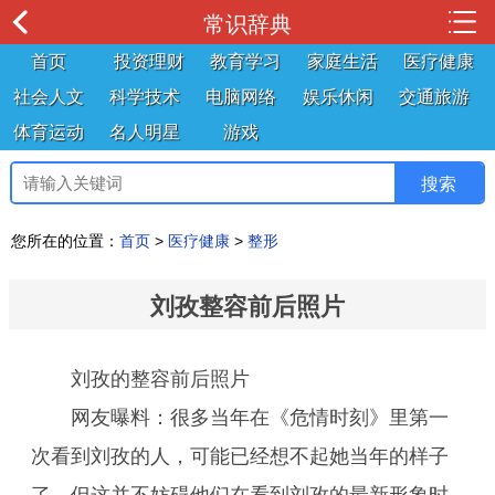
常识辞典
首页
投资理财
教育学习
家庭生活
医疗健康
社会人文
科学技术
电脑网络
娱乐休闲
交通旅游
体育运动
名人明星
游戏
您所在的位置：
首页
>
医疗健康
>
整形
刘孜整容前后照片
刘孜的整容前后照片
网友曝料：很多当年在《危情时刻》里第一
次看到刘孜的人，可能已经想不起她当年的样子